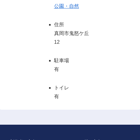
公園・自然
住所
真岡市鬼怒ケ丘
12
駐車場
有
トイレ
有