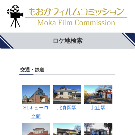
ロケ地検索
交通・鉄道
SLキューロ
北真岡駅
北山駅
ク館